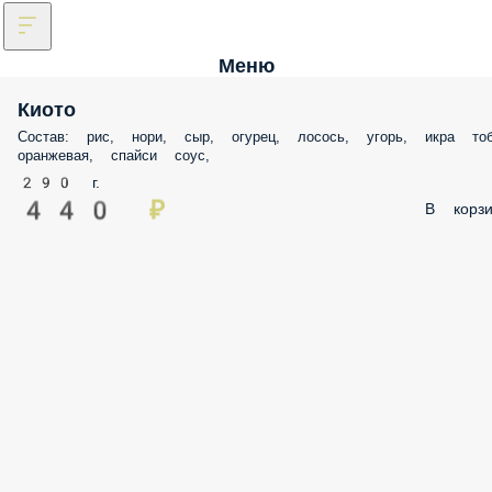
Меню
Киото
Состав: рис, нори, сыр, огурец, лосось, угорь, икра тобик оранжевая,
спайси соус,
290 г.
440 ₽
В корз